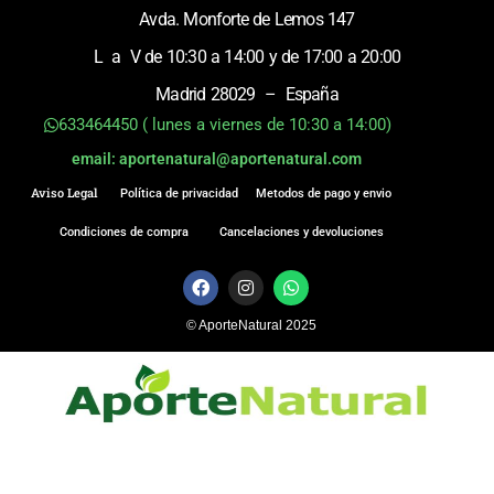
Avda. Monforte de Lemos 147
L a V de 10:30 a 14:00 y de 17:00 a 20:00
Madrid 28029 – España
633464450 ( lunes a viernes de 10:30 a 14:00)
email: aportenatural@aportenatural.com
Aviso Legal
Política de privacidad
Metodos de pago y envio
Condiciones de compra
Cancelaciones y devoluciones
F
I
W
a
n
h
c
s
a
© AporteNatural 2025
e
t
t
b
a
s
o
g
a
o
r
p
k
a
p
m