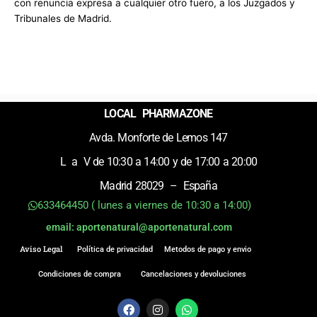
con renuncia expresa a cualquier otro fuero, a los Juzgados y
Tribunales de Madrid.
LOCAL PHARMAZONE
Avda. Monforte de Lemos 147
L a V de 10:30 a 14:00 y de 17:00 a 20:00
Madrid 28029 – España
633464450 ( lunes a viernes de 10:30 a 14:00)
email: aportenatural@aportenatural.com
Aviso Legal
Política de privacidad
Metodos de pago y envio
Condiciones de compra
Cancelaciones y devoluciones
F
I
W
a
n
h