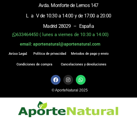
Avda. Monforte de Lemos 147
L a V de 10:30 a 14:00 y de 17:00 a 20:00
Madrid 28029 – España
633464450 ( lunes a viernes de 10:30 a 14:00)
email: aportenatural@aportenatural.com
Aviso Legal
Política de privacidad
Metodos de pago y envio
Condiciones de compra
Cancelaciones y devoluciones
F
I
W
a
n
h
c
s
a
© AporteNatural 2025
e
t
t
b
a
s
o
g
a
o
r
p
k
a
p
m