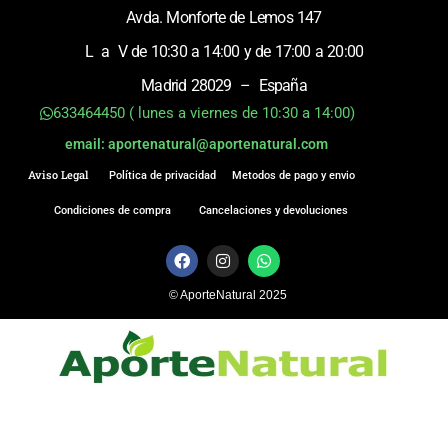
Avda. Monforte de Lemos 147
L a V de 10:30 a 14:00 y de 17:00 a 20:00
Madrid 28029 – España
633464450 ( lunes a viernes de 10:30 a 14:00)
email: aportenatural@aportenatural.com
Aviso Legal
Política de privacidad
Metodos de pago y envio
Condiciones de compra
Cancelaciones y devoluciones
F
I
W
a
n
h
c
s
a
© AporteNatural 2025
e
t
t
b
a
s
o
g
a
o
r
p
k
a
p
m