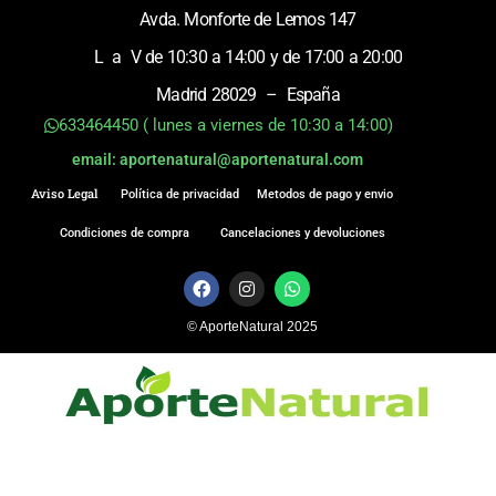
Avda. Monforte de Lemos 147
L a V de 10:30 a 14:00 y de 17:00 a 20:00
Madrid 28029 – España
633464450 ( lunes a viernes de 10:30 a 14:00)
email: aportenatural@aportenatural.com
Aviso Legal
Política de privacidad
Metodos de pago y envio
Condiciones de compra
Cancelaciones y devoluciones
F
I
W
a
n
h
c
s
a
© AporteNatural 2025
e
t
t
b
a
s
o
g
a
o
r
p
k
a
p
m