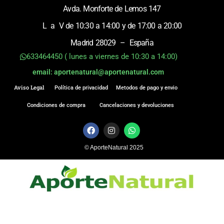
Avda. Monforte de Lemos 147
L a V de 10:30 a 14:00 y de 17:00 a 20:00
Madrid 28029 – España
633464450 ( lunes a viernes de 10:30 a 14:00)
email: aportenatural@aportenatural.com
Aviso Legal
Política de privacidad
Metodos de pago y envio
Condiciones de compra
Cancelaciones y devoluciones
F
I
W
a
n
h
c
s
a
© AporteNatural 2025
e
t
t
b
a
s
o
g
a
o
r
p
k
a
p
m