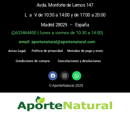
Avda. Monforte de Lemos 147
L a V de 10:30 a 14:00 y de 17:00 a 20:00
Madrid 28029 – España
633464450 ( lunes a viernes de 10:30 a 14:00)
email: aportenatural@aportenatural.com
Aviso Legal
Política de privacidad
Metodos de pago y envio
Condiciones de compra
Cancelaciones y devoluciones
F
I
W
a
n
h
c
s
a
© AporteNatural 2025
e
t
t
b
a
s
o
g
a
o
r
p
k
a
p
m