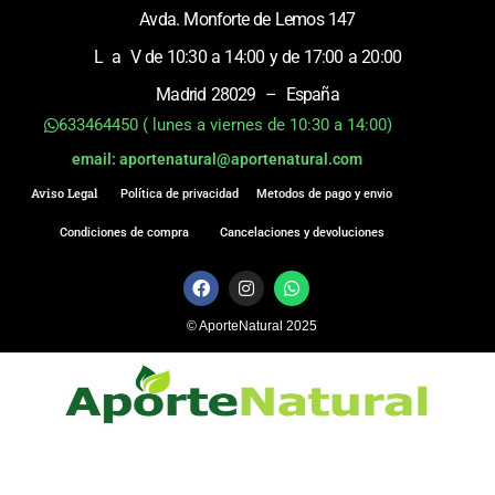
Avda. Monforte de Lemos 147
L a V de 10:30 a 14:00 y de 17:00 a 20:00
Madrid 28029 – España
633464450 ( lunes a viernes de 10:30 a 14:00)
email: aportenatural@aportenatural.com
Aviso Legal
Política de privacidad
Metodos de pago y envio
Condiciones de compra
Cancelaciones y devoluciones
F
I
W
a
n
h
c
s
a
© AporteNatural 2025
e
t
t
b
a
s
o
g
a
o
r
p
k
a
p
m