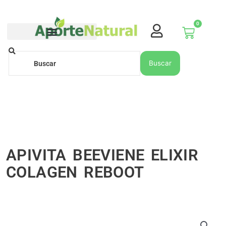
Ir
al
0
contenido
Carrito
Buscar
Buscar
APIVITA BEEVIENE ELIXIR
COLAGEN REBOOT