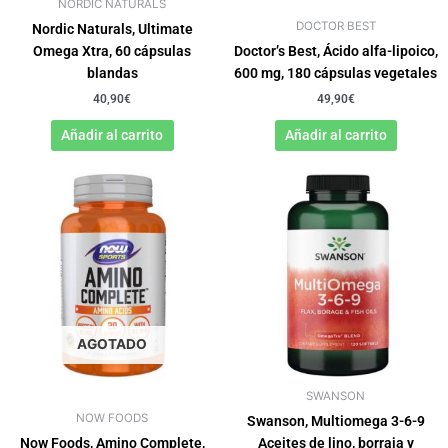
NORDIC NATURALS
DOCTOR BEST
Nordic Naturals, Ultimate
Omega Xtra, 60 cápsulas
Doctor’s Best, Ácido alfa-lipoico,
blandas
600 mg, 180 cápsulas vegetales
40,90
€
49,90
€
Añadir al carrito
Añadir al carrito
AGOTADO
SWANSON
NOW FOODS
Swanson, Multiomega 3-6-9
Now Foods, Amino Complete,
Aceites de lino, borraja y