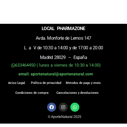
LOCAL PHARMAZONE
Avda. Monforte de Lemos 147
L a V de 10:30 a 14:00 y de 17:00 a 20:00
Madrid 28029 – España
633464450 ( lunes a viernes de 10:30 a 14:00)
email: aportenatural@aportenatural.com
Aviso Legal
Política de privacidad
Metodos de pago y envio
Condiciones de compra
Cancelaciones y devoluciones
F
I
W
a
n
h
c
s
a
© AporteNatural 2025
e
t
t
b
a
s