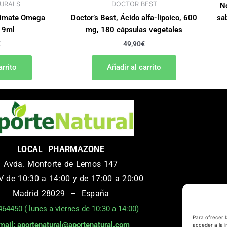
URALS
DOCTOR BEST
No
ltimate Omega
Doctor’s Best, Ácido alfa-lipoico, 600
sa
19ml
mg, 180 cápsulas vegetales
€
49,90
€
arrito
Añadir al carrito
LOCAL PHARMAZONE
Avda. Monforte de Lemos 147
 de 10:30 a 14:00 y de 17:00 a 20:00
Madrid 28029 – España
64450 ( lunes a viernes de 10:30 a 14:00)
Para ofrecer 
mail: aportenatural@aportenatural.com
acceder a la i