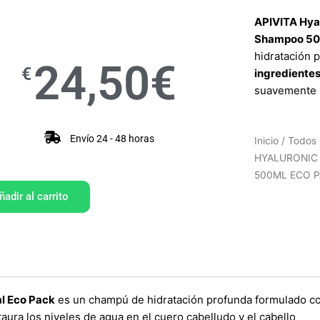
APIVITA Hya
Shampoo 50
hidratación 
24,50
€
€
ingredientes
suavemente 
Envío 24 - 48 horas
Inicio
/
Todos 
HYALURONIC
500ML ECO 
ñadir al carrito
l Eco Pack
es un
champú de hidratación profunda formulado c
ura los niveles de agua en el cuero cabelludo y el cabello