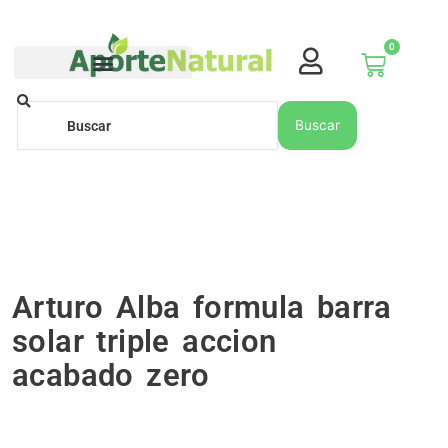
Ir
al
0
contenido
Carrito
Buscar
Buscar
Arturo Alba formula barra
solar triple accion
acabado zero