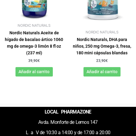
NORDIC NATURALS
NORDIC NATURALS
Nordic Naturals Aceite de
hígado de bacalao ártico 1060
Nordic Naturals, DHA para
mg de omega-3 limón 8 fl oz
niños, 250 mg Omega-3, fresa,
(237 ml)
180 mini cápsulas blandas
39,90
€
23,90
€
Añadir al carrito
Añadir al carrito
LOCAL PHARMAZONE
Avda. Monforte de Lemos 147
L a V de 10:30 a 14:00 y de 17:00 a 20:00