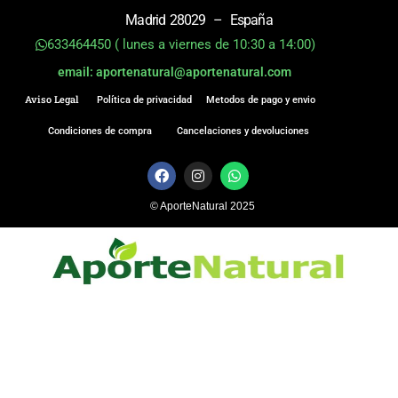
Madrid 28029 – España
633464450 ( lunes a viernes de 10:30 a 14:00)
email: aportenatural@aportenatural.com
Aviso Legal
Política de privacidad
Metodos de pago y envio
Condiciones de compra
Cancelaciones y devoluciones
F
I
W
a
n
h
c
s
a
© AporteNatural 2025
e
t
t
b
a
s
o
g
a
o
r
p
k
a
p
m