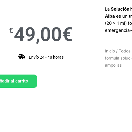
La
Solución 
Alba
es un tr
(20 x 1 ml) 
49,00
€
€
emergencia» 
Inicio
/
Todos 
Envío 24 - 48 horas
formula soluci
ampollas
ñadir al carrito