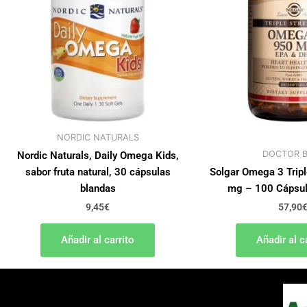
NORDIC NATURALS
DOCTOR B
Nordic Naturals, Daily Omega Kids,
sabor fruta natural, 30 cápsulas
Solgar Omega 3 Trip
blandas
mg – 100 Cápsul
9,45
€
57,90
Añadir al carrito
Añadir al c