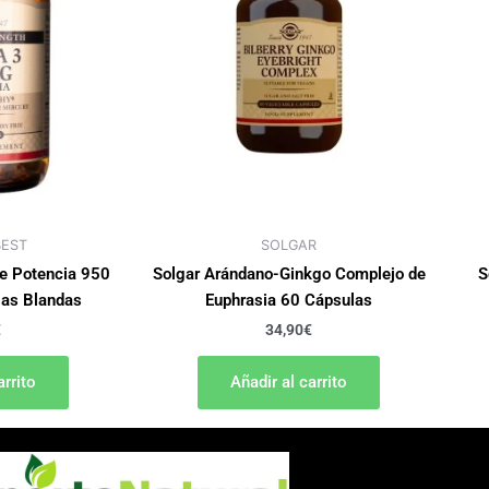
EST
SOLGAR
le Potencia 950
Solgar Arándano-Ginkgo Complejo de
S
as Blandas
Euphrasia 60 Cápsulas
€
34,90
€
arrito
Añadir al carrito