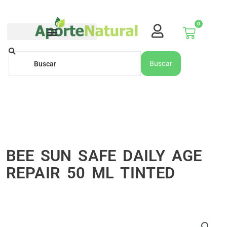
Ir
al
0
contenido
Carrito
Buscar
Buscar
BEE SUN SAFE DAILY AGE
REPAIR 50 ML TINTED