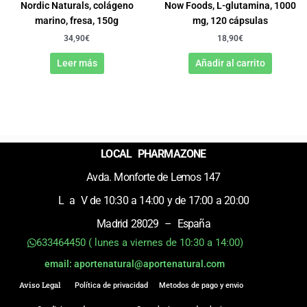
Nordic Naturals, colágeno
Now Foods, L-glutamina, 1000
marino, fresa, 150g
mg, 120 cápsulas
34,90
€
18,90
€
Leer más
Añadir al carrito
LOCAL PHARMAZONE
Avda. Monforte de Lemos 147
L a V de 10:30 a 14:00 y de 17:00 a 20:00
Madrid 28029 – España
633464450 ( lunes a viernes de 10:30 a 14:00)
email: aportenatural@aportenatural.com
Aviso Legal
Política de privacidad
Metodos de pago y envio