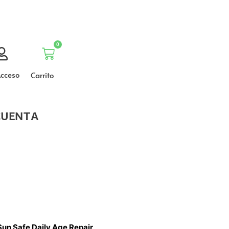
0
Carrito
cceso
Carrito
CUENTA
Sun Safe Daily Age Repair