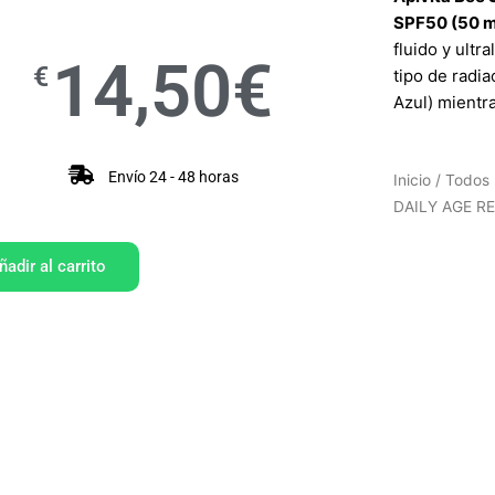
SPF50 (50 m
fluido y ultr
14,50
€
€
tipo de radia
Azul) mientr
Envío 24 - 48 horas
Inicio
/
Todos 
DAILY AGE RE
ñadir al carrito