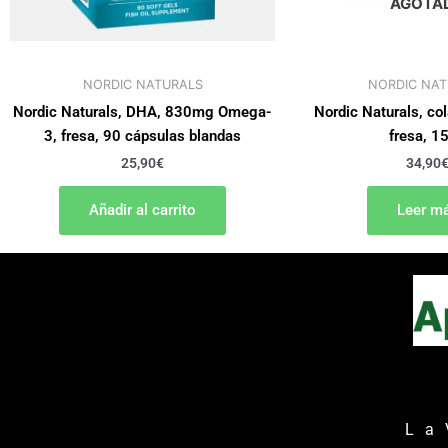
AGOTA
NORDIC NATURALS
NORDIC NAT
Nordic Naturals, DHA, 830mg Omega-
Nordic Naturals, co
3, fresa, 90 cápsulas blandas
fresa, 1
25,90
€
34,90
Añadir al carrito
Leer m
L a V