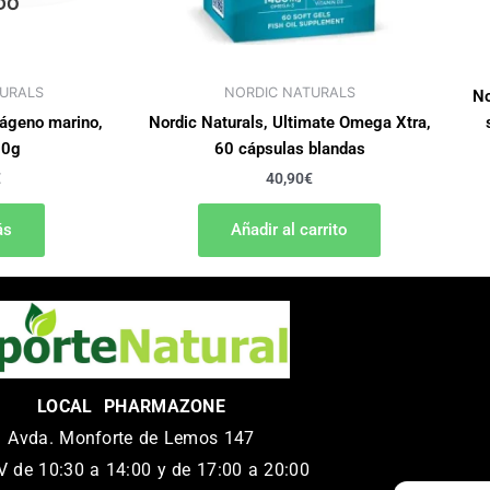
DO
URALS
NORDIC NATURALS
No
lágeno marino,
Nordic Naturals, Ultimate Omega Xtra,
50g
60 cápsulas blandas
€
40,90
€
ás
Añadir al carrito
LOCAL PHARMAZONE
Avda. Monforte de Lemos 147
 de 10:30 a 14:00 y de 17:00 a 20:00