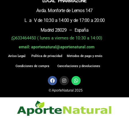
LOCAL PHARMAZONE
Avda. Monforte de Lemos 147
L a V de 10:30 a 14:00 y de 17:00 a 20:00
Madrid 28029 – España
633464450 ( lunes a viernes de 10:30 a 14:00)
email: aportenatural@aportenatural.com
Aviso Legal
Política de privacidad
Metodos de pago y envio
Condiciones de compra
Cancelaciones y devoluciones
F
I
W
a
n
h
c
s
a
© AporteNatural 2025
e
t
t
b
a
s
o
g
a
o
r
p
k
a
p
m