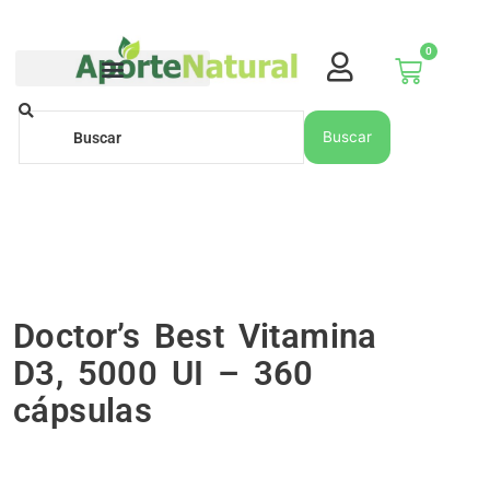
Ir
al
0
contenido
Carrito
Buscar
Buscar
Doctor’s Best Vitamina
D3, 5000 UI – 360
cápsulas