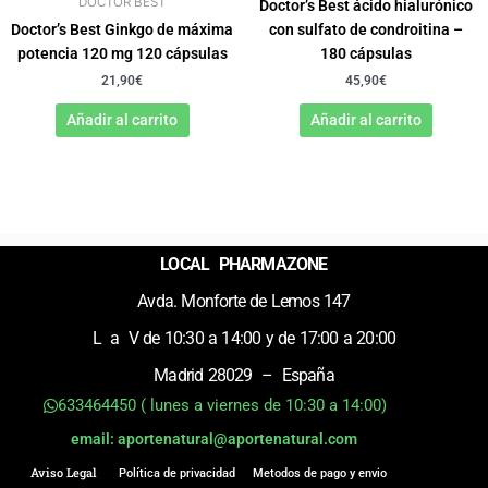
DOCTOR BEST
Doctor’s Best ácido hialurónico
Doctor’s Best Ginkgo de máxima
con sulfato de condroitina –
potencia 120 mg 120 cápsulas
180 cápsulas
21,90
€
45,90
€
Añadir al carrito
Añadir al carrito
LOCAL PHARMAZONE
Avda. Monforte de Lemos 147
L a V de 10:30 a 14:00 y de 17:00 a 20:00
Madrid 28029 – España
633464450 ( lunes a viernes de 10:30 a 14:00)
email: aportenatural@aportenatural.com
Aviso Legal
Política de privacidad
Metodos de pago y envio