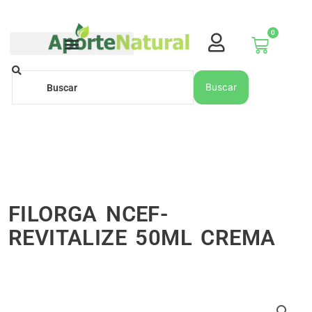
Ir
al
0
contenido
Carrito
Buscar
Buscar
FILORGA NCEF-
REVITALIZE 50ML CREMA