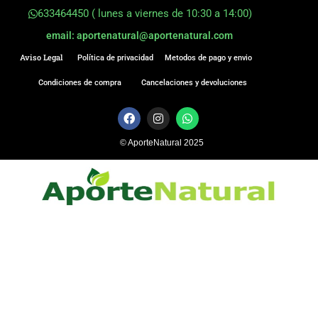
633464450 ( lunes a viernes de 10:30 a 14:00)
email: aportenatural@aportenatural.com
Aviso Legal
Política de privacidad
Metodos de pago y envio
Condiciones de compra
Cancelaciones y devoluciones
F
I
W
a
n
h
c
s
a
© AporteNatural 2025
e
t
t
b
a
s
o
g
a
o
r
p
k
a
p
m