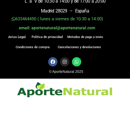
L a V de 10:30 a 14:00 y de 17:00 a 20:00
Madrid 28029 – España
633464450 ( lunes a viernes de 10:30 a 14:00)
email: aportenatural@aportenatural.com
Aviso Legal
Política de privacidad
Metodos de pago y envio
Condiciones de compra
Cancelaciones y devoluciones
F
I
W
a
n
h
c
s
a
© AporteNatural 2025
e
t
t
b
a
s
o
g
a
o
r
p
k
a
p
m