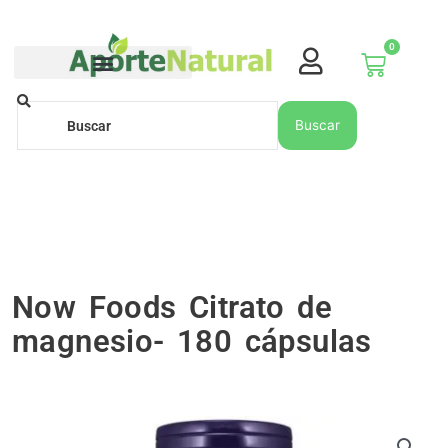
Ir
al
0
contenido
Carrito
Buscar
Buscar
Now Foods Citrato de
magnesio- 180 cápsulas