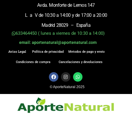
Avda. Monforte de Lemos 147
L a V de 10:30 a 14:00 y de 17:00 a 20:00
Madrid 28029 – España
633464450 ( lunes a viernes de 10:30 a 14:00)
email: aportenatural@aportenatural.com
Aviso Legal
Política de privacidad
Metodos de pago y envio
Condiciones de compra
Cancelaciones y devoluciones
F
I
W
a
n
h
c
s
a
© AporteNatural 2025
e
t
t
b
a
s
o
g
a
o
r
p
k
a
p
m