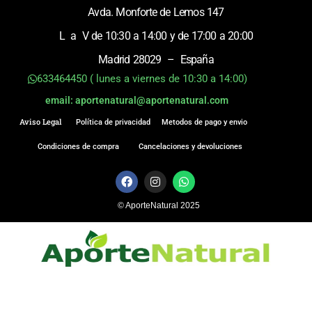
Avda. Monforte de Lemos 147
L a V de 10:30 a 14:00 y de 17:00 a 20:00
Madrid 28029 – España
633464450 ( lunes a viernes de 10:30 a 14:00)
email: aportenatural@aportenatural.com
Aviso Legal
Política de privacidad
Metodos de pago y envio
Condiciones de compra
Cancelaciones y devoluciones
F
I
W
a
n
h
c
s
a
© AporteNatural 2025
e
t
t
b
a
s
o
g
a
o
r
p
k
a
p
m