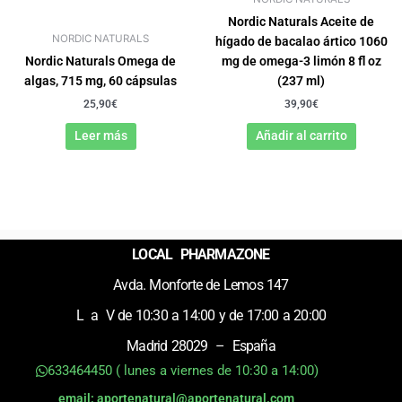
Nordic Naturals Aceite de
NORDIC NATURALS
hígado de bacalao ártico 1060
Nordic Naturals Omega de
mg de omega-3 limón 8 fl oz
algas, 715 mg, 60 cápsulas
(237 ml)
25,90
€
39,90
€
Leer más
Añadir al carrito
LOCAL PHARMAZONE
Avda. Monforte de Lemos 147
L a V de 10:30 a 14:00 y de 17:00 a 20:00
Madrid 28029 – España
633464450 ( lunes a viernes de 10:30 a 14:00)
email: aportenatural@aportenatural.com