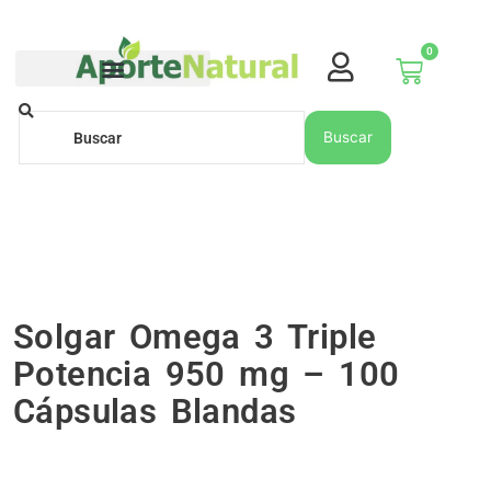
Ir
al
0
contenido
Carrito
Buscar
Buscar
Solgar Omega 3 Triple
Potencia 950 mg – 100
Cápsulas Blandas