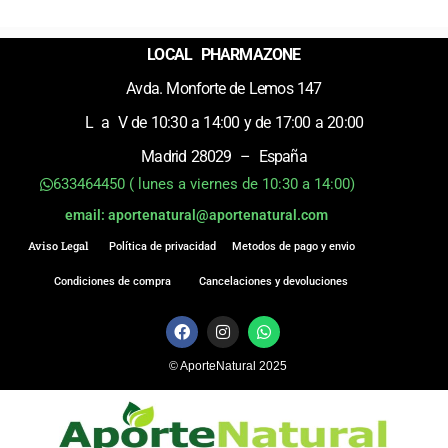
LOCAL PHARMAZONE
Avda. Monforte de Lemos 147
L a V de 10:30 a 14:00 y de 17:00 a 20:00
Madrid 28029 – España
633464450 ( lunes a viernes de 10:30 a 14:00)
email: aportenatural@aportenatural.com
Aviso Legal
Política de privacidad
Metodos de pago y envio
Condiciones de compra
Cancelaciones y devoluciones
F
I
W
a
n
h
c
s
a
© AporteNatural 2025
e
t
t
b
a
s
o
g
a
o
r
p
k
a
p