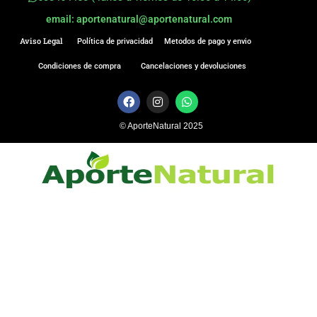
email: aportenatural@aportenatural.com
Aviso Legal
Política de privacidad
Metodos de pago y envio
Condiciones de compra
Cancelaciones y devoluciones
F
I
W
a
n
h
c
s
a
© AporteNatural 2025
e
t
t
b
a
s
o
g
a
o
r
p
k
a
p
m