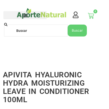
Ir
al
0
contenido
Carrito
Buscar
Buscar
APIVITA HYALURONIC
HYDRA MOISTURIZING
LEAVE IN CONDITIONER
100ML